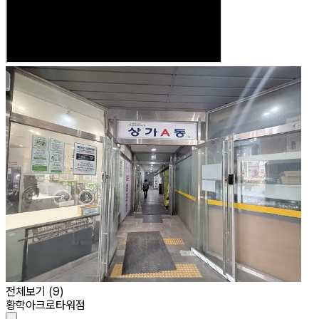
전체보기 (
9
)
황학아크로타워점