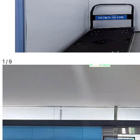
1
/
9