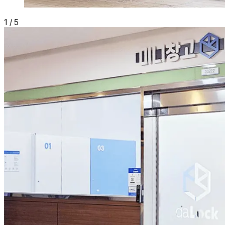
1
/
5