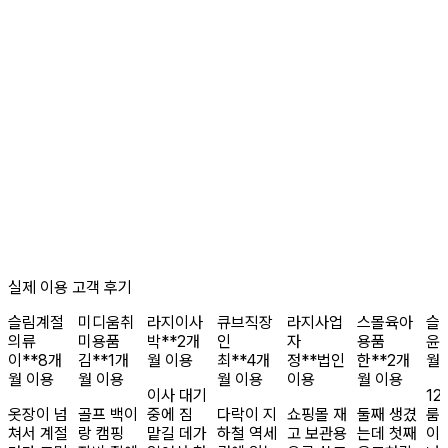
실제 이용 고객 후기
슬림
계절
미디움
취
라지
이사
큐브
직장
라지
사업
스몰
육아
슬
의류
미용품
박**
2개
인
자
용품
윤*
이**
8개
김**
1개
월 이용
최**
4개
정**
법인
한**
2개
월
월 이용
월 이용
월 이용
이용
월 이용
이사 대기
12
옷장이 넘
골프 백이
중에 짐
다락이 지
쇼핑몰 재
둘째 생겼
룸
쳐서 계절
랑 캠핑
맡길 데가
하철 역세
고 보관용
는데 첫째
이