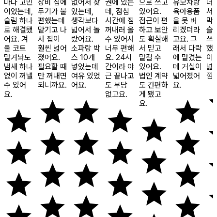
마다 고민
장비 집에
없어서 찾
권에 있는
으로 쓰고
유모차랑
너
이었는데,
두기가 불
았는데,
데, 점심
있어요.
육아용품
서
슬림 하나
편했는데
생각보다
시간에 짐
접근이 편
을 못 버
막
로 해결됐
맡기고 나
넓어서 놀
꺼내러 올
하고 보안
리겠더라
슬
어요. 겨
서 집이
랐어요.
수 있어서
도 확실해
고요. 그
쓰
울 코트
훨씬 넓어
소파랑 박
너무 편해
서 믿고
래서 다락
했
맡겨놔도
졌어요.
스 10개
요. 24시
맡길 수
에 맡겼는
이
냄새 하나
필요할 때
넣었는데
간이라 야
있어요.
데 거실이
넓
없이 꺼낼
만 꺼내면
여유 있었
근 끝나고
법인 계약
넓어졌어
낌
수 있어
되니까요.
어요.
도 부담
도 간편하
요.
요.
없고요.
게 됐고
요.