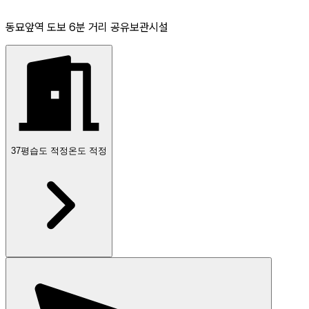
동묘앞역 도보 6분 거리 공유보관시설
37
평
습도 적정
온도 적정