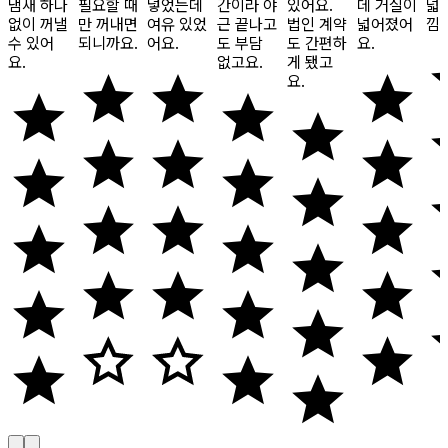
냄새 하나
필요할 때
넣었는데
간이라 야
있어요.
데 거실이
넓
없이 꺼낼
만 꺼내면
여유 있었
근 끝나고
법인 계약
넓어졌어
낌
수 있어
되니까요.
어요.
도 부담
도 간편하
요.
요.
없고요.
게 됐고
요.