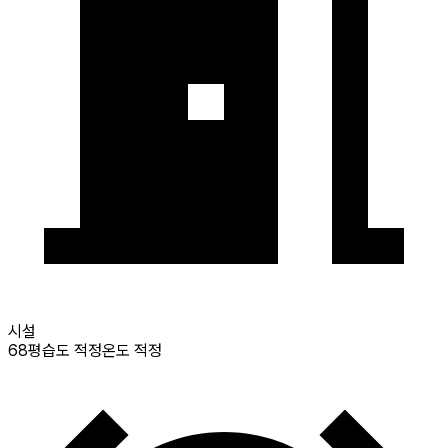
시설
68
평
습도 적정
온도 적정