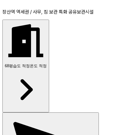
장산역 역세권 / 사무, 짐 보관 특화 공유보관시설
68
평
습도 적정
온도 적정