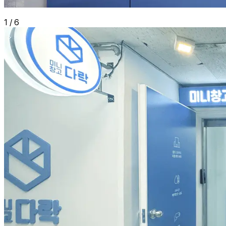
1
/
6