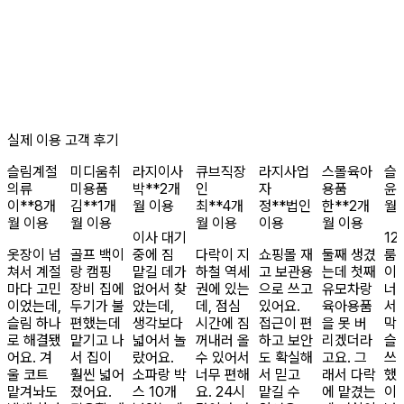
실제 이용 고객 후기
슬림
계절
미디움
취
라지
이사
큐브
직장
라지
사업
스몰
육아
슬
의류
미용품
박**
2개
인
자
용품
윤*
이**
8개
김**
1개
월 이용
최**
4개
정**
법인
한**
2개
월
월 이용
월 이용
월 이용
이용
월 이용
이사 대기
12
옷장이 넘
골프 백이
중에 짐
다락이 지
쇼핑몰 재
둘째 생겼
룸
쳐서 계절
랑 캠핑
맡길 데가
하철 역세
고 보관용
는데 첫째
이
마다 고민
장비 집에
없어서 찾
권에 있는
으로 쓰고
유모차랑
너
이었는데,
두기가 불
았는데,
데, 점심
있어요.
육아용품
서
슬림 하나
편했는데
생각보다
시간에 짐
접근이 편
을 못 버
막
로 해결됐
맡기고 나
넓어서 놀
꺼내러 올
하고 보안
리겠더라
슬
어요. 겨
서 집이
랐어요.
수 있어서
도 확실해
고요. 그
쓰
울 코트
훨씬 넓어
소파랑 박
너무 편해
서 믿고
래서 다락
했
맡겨놔도
졌어요.
스 10개
요. 24시
맡길 수
에 맡겼는
이