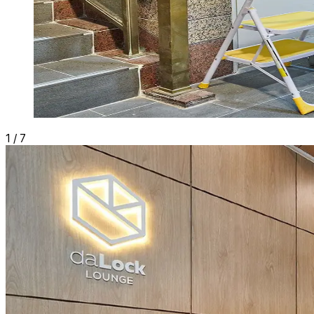
1
/
7