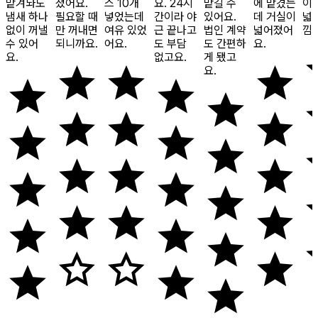
맡겨놔도
졌어요.
스 10개
요. 24시
맡길 수
에 맡겼는
이
냄새 하나
필요할 때
넣었는데
간이라 야
있어요.
데 거실이
넓
없이 꺼낼
만 꺼내면
여유 있었
근 끝나고
법인 계약
넓어졌어
낌
수 있어
되니까요.
어요.
도 부담
도 간편하
요.
요.
없고요.
게 됐고
요.