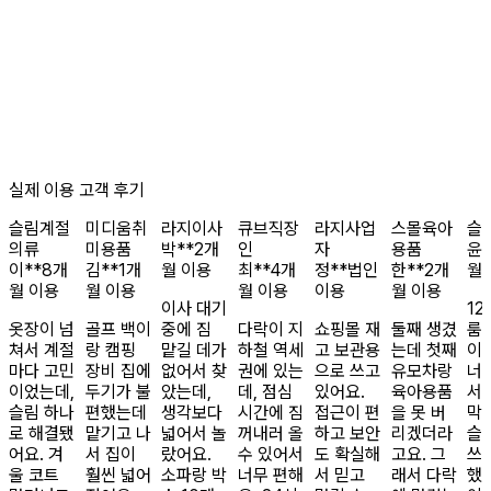
실제 이용 고객 후기
슬림
계절
미디움
취
라지
이사
큐브
직장
라지
사업
스몰
육아
슬
의류
미용품
박**
2개
인
자
용품
윤*
이**
8개
김**
1개
월 이용
최**
4개
정**
법인
한**
2개
월
월 이용
월 이용
월 이용
이용
월 이용
이사 대기
12
옷장이 넘
골프 백이
중에 짐
다락이 지
쇼핑몰 재
둘째 생겼
룸
쳐서 계절
랑 캠핑
맡길 데가
하철 역세
고 보관용
는데 첫째
이
마다 고민
장비 집에
없어서 찾
권에 있는
으로 쓰고
유모차랑
너
이었는데,
두기가 불
았는데,
데, 점심
있어요.
육아용품
서
슬림 하나
편했는데
생각보다
시간에 짐
접근이 편
을 못 버
막
로 해결됐
맡기고 나
넓어서 놀
꺼내러 올
하고 보안
리겠더라
슬
어요. 겨
서 집이
랐어요.
수 있어서
도 확실해
고요. 그
쓰
울 코트
훨씬 넓어
소파랑 박
너무 편해
서 믿고
래서 다락
했