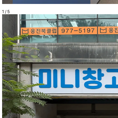
1
/
5