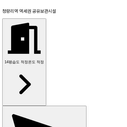
청량리역 역세권 공유보관시설
14
평
습도 적정
온도 적정