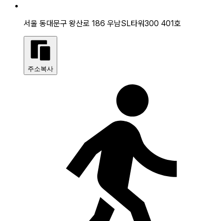
서울 동대문구 왕산로 186 우남SL타워300 401호
주소복사