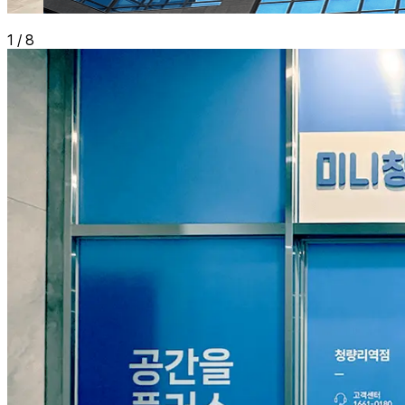
1
/
8