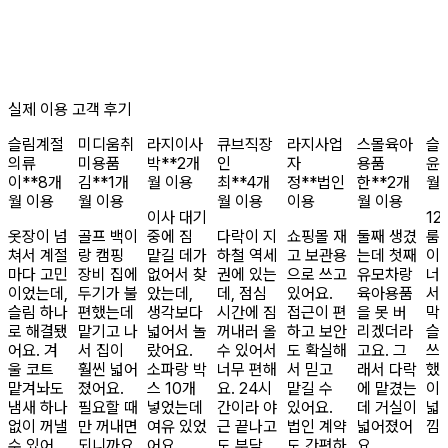
실제 이용 고객 후기
슬림
계절
미디움
취
라지
이사
큐브
직장
라지
사업
스몰
육아
슬
의류
미용품
박**
2개
인
자
용품
윤*
이**
8개
김**
1개
월 이용
최**
4개
정**
법인
한**
2개
월
월 이용
월 이용
월 이용
이용
월 이용
이사 대기
12
옷장이 넘
골프 백이
중에 짐
다락이 지
쇼핑몰 재
둘째 생겼
룸
쳐서 계절
랑 캠핑
맡길 데가
하철 역세
고 보관용
는데 첫째
이
마다 고민
장비 집에
없어서 찾
권에 있는
으로 쓰고
유모차랑
너
이었는데,
두기가 불
았는데,
데, 점심
있어요.
육아용품
서
슬림 하나
편했는데
생각보다
시간에 짐
접근이 편
을 못 버
막
로 해결됐
맡기고 나
넓어서 놀
꺼내러 올
하고 보안
리겠더라
슬
어요. 겨
서 집이
랐어요.
수 있어서
도 확실해
고요. 그
쓰
울 코트
훨씬 넓어
소파랑 박
너무 편해
서 믿고
래서 다락
했
맡겨놔도
졌어요.
스 10개
요. 24시
맡길 수
에 맡겼는
이
냄새 하나
필요할 때
넣었는데
간이라 야
있어요.
데 거실이
넓
없이 꺼낼
만 꺼내면
여유 있었
근 끝나고
법인 계약
넓어졌어
낌
수 있어
되니까요.
어요.
도 부담
도 간편하
요.