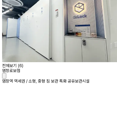
전체보기 (
6
)
염창로보점
염창역 역세권 / 소형, 중형 짐 보관 특화 공유보관시설