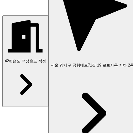
42
평
습도 적정
온도 적정
서울 강서구 공항대로71길 19 로보사옥 지하 2