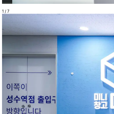
1
/
7