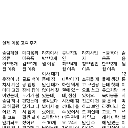
실제 이용 고객 후기
슬림
계절
미디움
취
라지
이사
큐브
직장
라지
사업
스몰
육아
슬
의류
미용품
박**
2개
인
자
용품
윤*
이**
8개
김**
1개
월 이용
최**
4개
정**
법인
한**
2개
월
월 이용
월 이용
월 이용
이용
월 이용
이사 대기
12
옷장이 넘
골프 백이
중에 짐
다락이 지
쇼핑몰 재
둘째 생겼
룸
쳐서 계절
랑 캠핑
맡길 데가
하철 역세
고 보관용
는데 첫째
이
마다 고민
장비 집에
없어서 찾
권에 있는
으로 쓰고
유모차랑
너
이었는데,
두기가 불
았는데,
데, 점심
있어요.
육아용품
서
슬림 하나
편했는데
생각보다
시간에 짐
접근이 편
을 못 버
막
로 해결됐
맡기고 나
넓어서 놀
꺼내러 올
하고 보안
리겠더라
슬
어요. 겨
서 집이
랐어요.
수 있어서
도 확실해
고요. 그
쓰
울 코트
훨씬 넓어
소파랑 박
너무 편해
서 믿고
래서 다락
했
맡겨놔도
졌어요.
스 10개
요. 24시
맡길 수
에 맡겼는
이