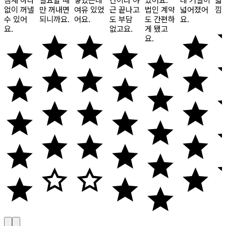
냄새 하나
필요할 때
넣었는데
간이라 야
있어요.
데 거실이
넓
없이 꺼낼
만 꺼내면
여유 있었
근 끝나고
법인 계약
넓어졌어
낌
수 있어
되니까요.
어요.
도 부담
도 간편하
요.
요.
없고요.
게 됐고
요.