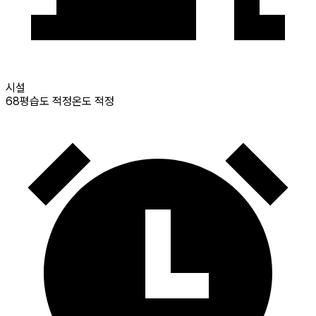
시설
68
평
습도 적정
온도 적정