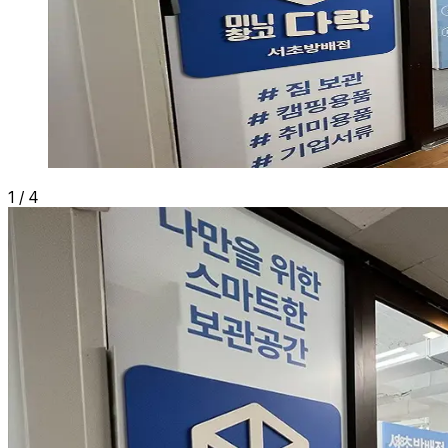
1
/
4