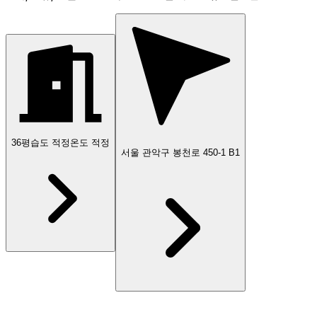
36
평
습도 적정
온도 적정
서울 관악구 봉천로 450-1 B1