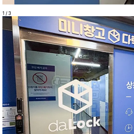
1
/
3