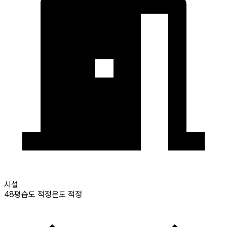
시설
48
평
습도 적정
온도 적정