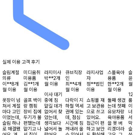
실제 이용 고객 후기
슬림
계절
미디움
취
라지
이사
큐브
직장
라지
사업
스몰
육아
슬
의류
미용품
박**
2개
인
자
용품
윤*
이**
8개
김**
1개
월 이용
최**
4개
정**
법인
한**
2개
월
월 이용
월 이용
월 이용
이용
월 이용
이사 대기
12
옷장이 넘
골프 백이
중에 짐
다락이 지
쇼핑몰 재
둘째 생겼
룸
쳐서 계절
랑 캠핑
맡길 데가
하철 역세
고 보관용
는데 첫째
이
마다 고민
장비 집에
없어서 찾
권에 있는
으로 쓰고
유모차랑
너
이었는데,
두기가 불
았는데,
데, 점심
있어요.
육아용품
서
슬림 하나
편했는데
생각보다
시간에 짐
접근이 편
을 못 버
막
로 해결됐
맡기고 나
넓어서 놀
꺼내러 올
하고 보안
리겠더라
슬
어요. 겨
서 집이
랐어요.
수 있어서
도 확실해
고요. 그
쓰