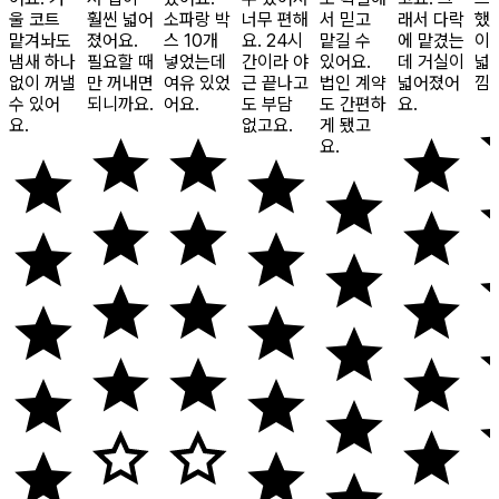
울 코트
훨씬 넓어
소파랑 박
너무 편해
서 믿고
래서 다락
했
맡겨놔도
졌어요.
스 10개
요. 24시
맡길 수
에 맡겼는
이
냄새 하나
필요할 때
넣었는데
간이라 야
있어요.
데 거실이
넓
없이 꺼낼
만 꺼내면
여유 있었
근 끝나고
법인 계약
넓어졌어
낌
수 있어
되니까요.
어요.
도 부담
도 간편하
요.
요.
없고요.
게 됐고
요.