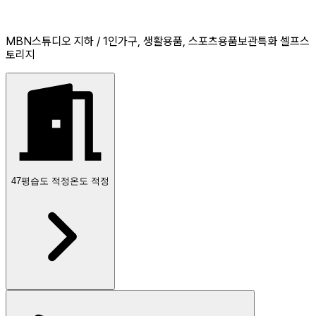
MBN스튜디오 지하 / 1인가구, 생활용품, 스포츠용품보관특화 셀프스
토리지
47
평
습도 적정
온도 적정