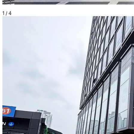
1
/
4