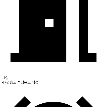
시설
47
평
습도 적정
온도 적정