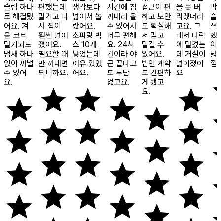
슬림 하나
편했는데
생각보다
시간에 짐
접근이 편
을 못 버
막
로 해결됐
맡기고 나
넓어서 놀
꺼내러 올
하고 보안
리겠더라
슬
어요. 겨
서 집이
랐어요.
수 있어서
도 확실해
고요. 그
쓰
울 코트
훨씬 넓어
소파랑 박
너무 편해
서 믿고
래서 다락
했
맡겨놔도
졌어요.
스 10개
요. 24시
맡길 수
에 맡겼는
이
냄새 하나
필요할 때
넣었는데
간이라 야
있어요.
데 거실이
넓
없이 꺼낼
만 꺼내면
여유 있었
근 끝나고
법인 계약
넓어졌어
낌
수 있어
되니까요.
어요.
도 부담
도 간편하
요.
요.
없고요.
게 됐고
요.