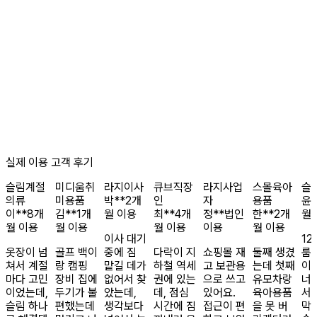
실제 이용 고객 후기
슬림
계절
미디움
취
라지
이사
큐브
직장
라지
사업
스몰
육아
슬
의류
미용품
박**
2개
인
자
용품
윤*
이**
8개
김**
1개
월 이용
최**
4개
정**
법인
한**
2개
월
월 이용
월 이용
월 이용
이용
월 이용
이사 대기
12
옷장이 넘
골프 백이
중에 짐
다락이 지
쇼핑몰 재
둘째 생겼
룸
쳐서 계절
랑 캠핑
맡길 데가
하철 역세
고 보관용
는데 첫째
이
마다 고민
장비 집에
없어서 찾
권에 있는
으로 쓰고
유모차랑
너
이었는데,
두기가 불
았는데,
데, 점심
있어요.
육아용품
서
슬림 하나
편했는데
생각보다
시간에 짐
접근이 편
을 못 버
막