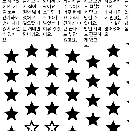
로 해결됐
맡기고 나
넓어서 놀
꺼내러 올
하고 보안
리겠더라
슬
어요. 겨
서 집이
랐어요.
수 있어서
도 확실해
고요. 그
쓰
울 코트
훨씬 넓어
소파랑 박
너무 편해
서 믿고
래서 다락
했
맡겨놔도
졌어요.
스 10개
요. 24시
맡길 수
에 맡겼는
이
냄새 하나
필요할 때
넣었는데
간이라 야
있어요.
데 거실이
넓
없이 꺼낼
만 꺼내면
여유 있었
근 끝나고
법인 계약
넓어졌어
낌
수 있어
되니까요.
어요.
도 부담
도 간편하
요.
요.
없고요.
게 됐고
요.