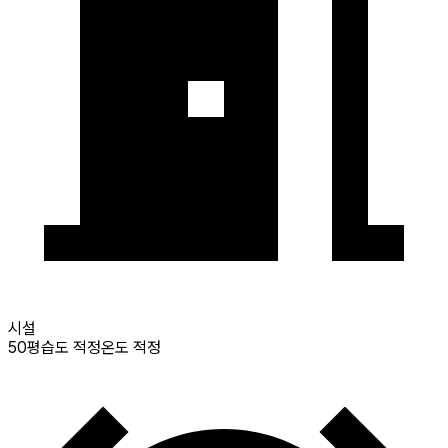
시설
50
평
습도 적정
온도 적정