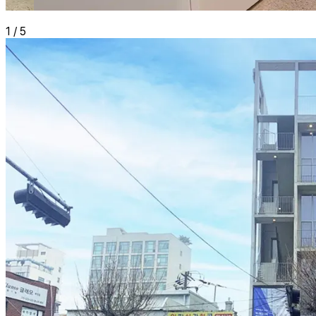
1
/
5