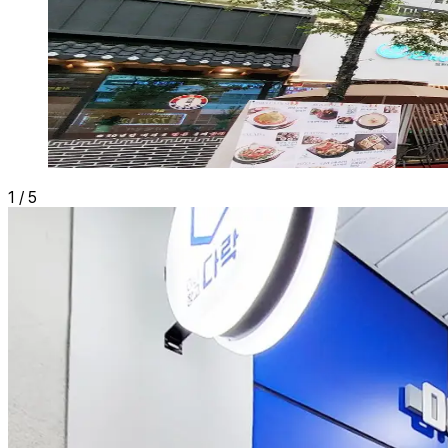
1
/
5