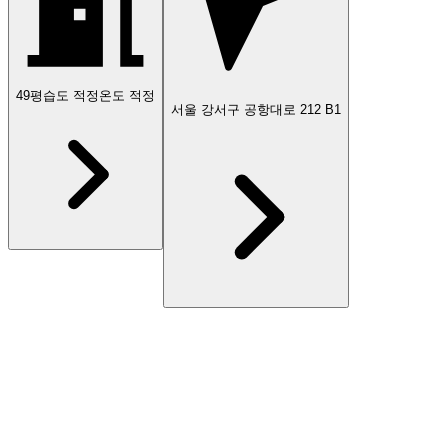
49
평
습도 적정
온도 적정
서울 강서구 공항대로 212 B1