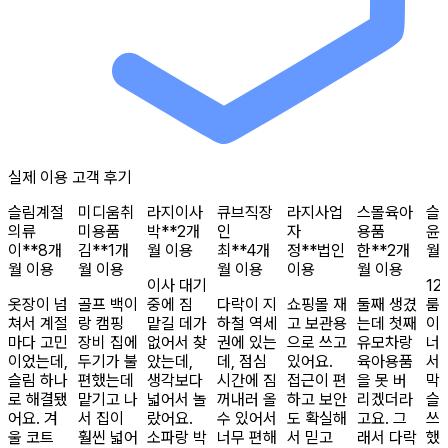
실제 이용 고객 후기
슬림
계절
미디움
취
라지
이사
큐브
직장
라지
사업
스몰
육아
슬
의류
미용품
박**
2개
인
자
용품
윤*
이**
8개
김**
1개
월 이용
최**
4개
정**
법인
한**
2개
월
월 이용
월 이용
월 이용
이용
월 이용
이사 대기
12
옷장이 넘
골프 백이
중에 짐
다락이 지
쇼핑몰 재
둘째 생겼
룸
쳐서 계절
랑 캠핑
맡길 데가
하철 역세
고 보관용
는데 첫째
이
마다 고민
장비 집에
없어서 찾
권에 있는
으로 쓰고
유모차랑
너
이었는데,
두기가 불
았는데,
데, 점심
있어요.
육아용품
서
슬림 하나
편했는데
생각보다
시간에 짐
접근이 편
을 못 버
막
로 해결됐
맡기고 나
넓어서 놀
꺼내러 올
하고 보안
리겠더라
슬
어요. 겨
서 집이
랐어요.
수 있어서
도 확실해
고요. 그
쓰
울 코트
훨씬 넓어
소파랑 박
너무 편해
서 믿고
래서 다락
했