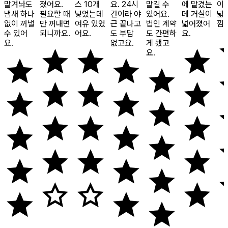
맡겨놔도
졌어요.
스 10개
요. 24시
맡길 수
에 맡겼는
이
냄새 하나
필요할 때
넣었는데
간이라 야
있어요.
데 거실이
넓
없이 꺼낼
만 꺼내면
여유 있었
근 끝나고
법인 계약
넓어졌어
낌
수 있어
되니까요.
어요.
도 부담
도 간편하
요.
요.
없고요.
게 됐고
요.