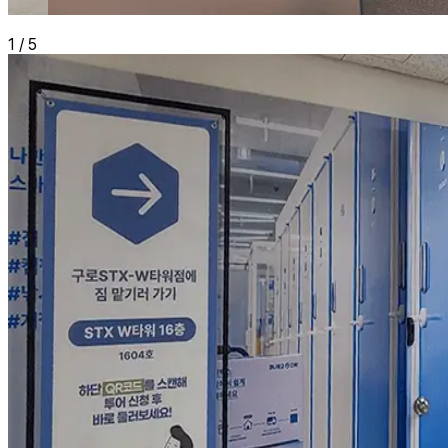
1
/
5