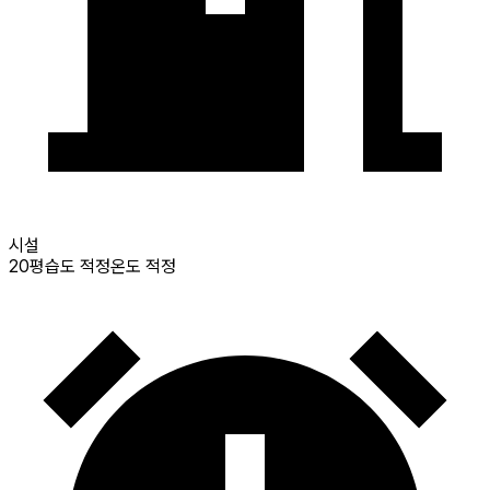
시설
20
평
습도 적정
온도 적정