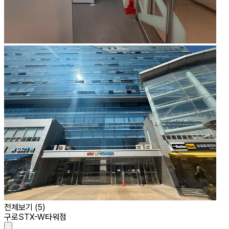
전체보기 (
5
)
구로STX-W타워점