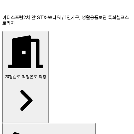
아티스포럼2차 앞 STX-W타워 / 1인가구, 생활용품보관 특화셀프스
토리지
20
평
습도 적정
온도 적정