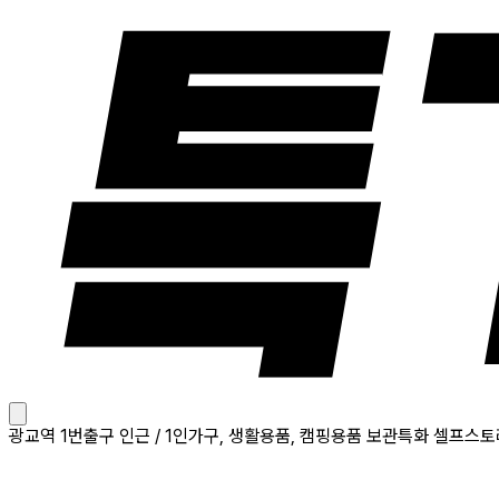
광교역 1번출구 인근 / 1인가구, 생활용품, 캠핑용품 보관특화 셀프스