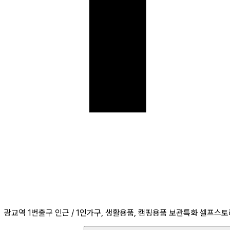
광교역 1번출구 인근 / 1인가구, 생활용품, 캠핑용품 보관특화 셀프스