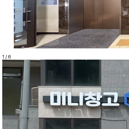
1
/
6