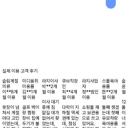
실제 이용 고객 후기
슬림
계절
미디움
취
라지
이사
큐브
직장
라지
사업
스몰
육아
슬
의류
미용품
박**
2개
인
자
용품
윤*
이**
8개
김**
1개
월 이용
최**
4개
정**
법인
한**
2개
월
월 이용
월 이용
월 이용
이용
월 이용
이사 대기
12
옷장이 넘
골프 백이
중에 짐
다락이 지
쇼핑몰 재
둘째 생겼
룸
쳐서 계절
랑 캠핑
맡길 데가
하철 역세
고 보관용
는데 첫째
이
마다 고민
장비 집에
없어서 찾
권에 있는
으로 쓰고
유모차랑
너
이었는데,
두기가 불
았는데,
데, 점심
있어요.
육아용품
서