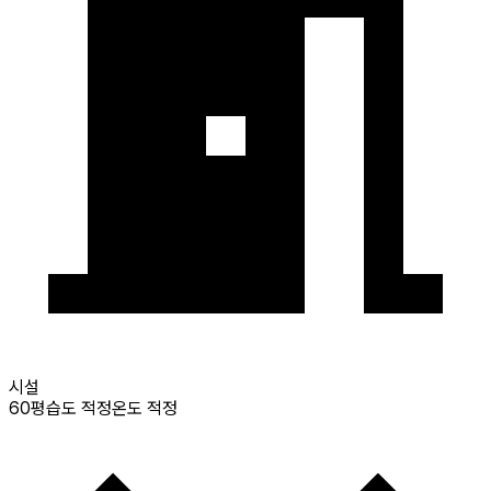
시설
60
평
습도 적정
온도 적정