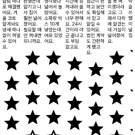
슬림 하나
편했는데
생각보다
시간에 짐
접근이 편
을 못 버
막
로 해결됐
맡기고 나
넓어서 놀
꺼내러 올
하고 보안
리겠더라
슬
어요. 겨
서 집이
랐어요.
수 있어서
도 확실해
고요. 그
쓰
울 코트
훨씬 넓어
소파랑 박
너무 편해
서 믿고
래서 다락
했
맡겨놔도
졌어요.
스 10개
요. 24시
맡길 수
에 맡겼는
이
냄새 하나
필요할 때
넣었는데
간이라 야
있어요.
데 거실이
넓
없이 꺼낼
만 꺼내면
여유 있었
근 끝나고
법인 계약
넓어졌어
낌
수 있어
되니까요.
어요.
도 부담
도 간편하
요.
요.
없고요.
게 됐고
요.