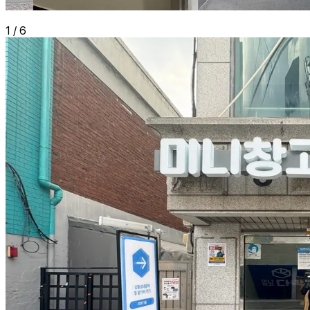
1
/
6