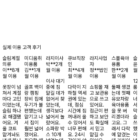
실제 이용 고객 후기
슬림
계절
미디움
취
라지
이사
큐브
직장
라지
사업
스몰
육아
슬
의류
미용품
박**
2개
인
자
용품
윤*
이**
8개
김**
1개
월 이용
최**
4개
정**
법인
한**
2개
월
월 이용
월 이용
월 이용
이용
월 이용
이사 대기
12
옷장이 넘
골프 백이
중에 짐
다락이 지
쇼핑몰 재
둘째 생겼
룸
쳐서 계절
랑 캠핑
맡길 데가
하철 역세
고 보관용
는데 첫째
이
마다 고민
장비 집에
없어서 찾
권에 있는
으로 쓰고
유모차랑
너
이었는데,
두기가 불
았는데,
데, 점심
있어요.
육아용품
서
슬림 하나
편했는데
생각보다
시간에 짐
접근이 편
을 못 버
막
로 해결됐
맡기고 나
넓어서 놀
꺼내러 올
하고 보안
리겠더라
슬
어요. 겨
서 집이
랐어요.
수 있어서
도 확실해
고요. 그
쓰
울 코트
훨씬 넓어
소파랑 박
너무 편해
서 믿고
래서 다락
했
맡겨놔도
졌어요.
스 10개
요. 24시
맡길 수
에 맡겼는
이