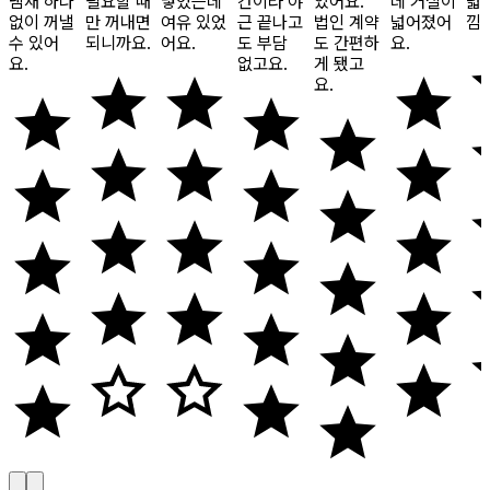
냄새 하나
필요할 때
넣었는데
간이라 야
있어요.
데 거실이
넓
없이 꺼낼
만 꺼내면
여유 있었
근 끝나고
법인 계약
넓어졌어
낌
수 있어
되니까요.
어요.
도 부담
도 간편하
요.
요.
없고요.
게 됐고
요.