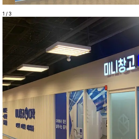
1
/
3