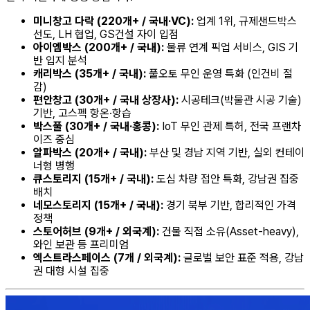
미니창고 다락 (220개+ / 국내·VC):
업계 1위, 규제샌드박스
선도, LH 협업, GS건설 자이 입점
아이엠박스 (200개+ / 국내):
물류 연계 픽업 서비스, GIS 기
반 입지 분석
캐리박스 (35개+ / 국내):
풀오토 무인 운영 특화 (인건비 절
감)
편안창고 (30개+ / 국내 상장사):
시공테크(박물관 시공 기술)
기반, 고스펙 항온·항습
박스풀 (30개+ / 국내·홍콩):
IoT 무인 관제 특허, 전국 프랜차
이즈 중심
알파박스 (20개+ / 국내):
부산 및 경남 지역 기반, 실외 컨테이
너형 병행
큐스토리지 (15개+ / 국내):
도심 차량 접안 특화, 강남권 집중
배치
네모스토리지 (15개+ / 국내):
경기 북부 기반, 합리적인 가격
정책
스토어허브 (9개+ / 외국계):
건물 직접 소유(Asset-heavy),
와인 보관 등 프리미엄
엑스트라스페이스 (7개 / 외국계):
글로벌 보안 표준 적용, 강남
권 대형 시설 집중