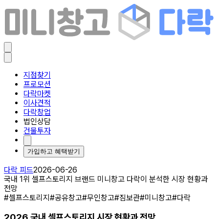
지점찾기
프로모션
다락마켓
이사견적
다락창업
법인상담
건물투자
가입하고 혜택받기
다락 피드
2026-06-26
국내 1위 셀프스토리지 브랜드 미니창고 다락이 분석한 시장 현황과
전망
#셀프스토리지
#공유창고
#무인창고
#짐보관
#미니창고
#다락
2026 국내 셀프스토리지 시장 현황과 전망