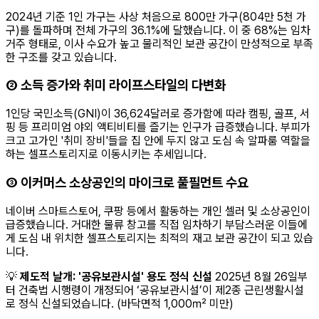
2024년 기준 1인 가구는 사상 처음으로 800만 가구(804만 5천 가
구)를 돌파하며 전체 가구의 36.1%에 달했습니다. 이 중 68%는 임차
거주 형태로, 이사 수요가 높고 물리적인 보관 공간이 만성적으로 부족
한 구조를 갖고 있습니다.
② 소득 증가와 취미 라이프스타일의 다변화
1인당 국민소득(GNI)이 36,624달러로 증가함에 따라 캠핑, 골프, 서
핑 등 프리미엄 야외 액티비티를 즐기는 인구가 급증했습니다. 부피가
크고 고가인 '취미 장비'들을 집 안에 두지 않고 도심 속 알파룸 역할을
하는 셀프스토리지로 이동시키는 추세입니다.
③ 이커머스 소상공인의 마이크로 풀필먼트 수요
네이버 스마트스토어, 쿠팡 등에서 활동하는 개인 셀러 및 소상공인이
급증했습니다. 거대한 물류 창고를 직접 임차하기 부담스러운 이들에
게 도심 내 위치한 셀프스토리지는 최적의 재고 보관 공간이 되고 있습
니다.
💡
제도적 날개: '공유보관시설' 용도 정식 신설
2025년 8월 26일부
터 건축법 시행령이 개정되어 ‘공유보관시설’이 제2종 근린생활시설
로 정식 신설되었습니다. (바닥면적 1,000㎡ 미만)